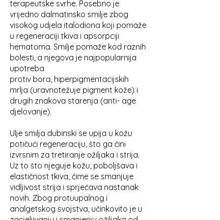
terapeutske svrhe. Posebno je
vrijedno dalmatinsko smilje zbog
visokog udjela italodiona koji pomaže
u regeneraciji tkiva i apsorpciji
hematoma. Smilje pomaže kod raznih
bolesti, a njegova je najpopularnija
upotreba
protiv bora, hiperpigmentacijskih
mrlja (uravnotežuje pigment kože) i
drugih znakova starenja (anti- age
djelovanje).
Ulje smilja dubinski se upija u kožu
potičući regeneraciju, što ga čini
izvrsnim za tretiranje ožiljaka i strija.
Uz to što njeguje kožu, poboljšava i
elastičnost tkiva, čime se smanjuje
vidljivost strija i sprječava nastanak
novih. Zbog protuupalnog i
analgetskog svojstva, učinkovito je u
zacjeljivanju i smanjenju ožiljaka od