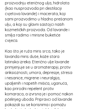
proizvodnju eteričnog ulja, hidrolata
(kao nusproizvoda pri destilaciji
cvjetova lavande) i macerata, koji
sami proizvodimo u hladno prešanom
ulju, a koji su glavni sastojci naših
kozmetičkih proizvoda. Od lavande i
smilja radimo i mirisne buketiće
cvijeća.
Kao što je ruža miris srca, tako je
lavanda miris duše, kaže stara
latinska izreka. Eterično ulje lavande
primjenjuje se u aromaterapiji, protiv
anksioznosti, umora, depresije, stresa
i nesanice, migrene i neuralgija,
upaljenih i napetih mišića, uganuća,
kao prirodni repelent protiv
komaraca, a izvrsna je i pomoć nakon
pčelinjeg uboda. Pripravci od lavande
pokazali su se korisnima i pomažu