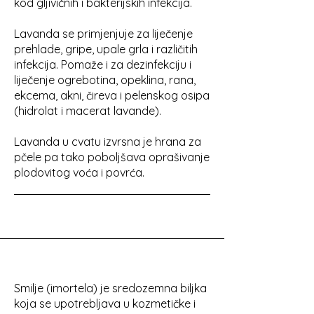
kod gljivičnih i bakterijskih infekcija.
Lavanda se primjenjuje za liječenje
prehlade, gripe, upale grla i različitih
infekcija. Pomaže i za dezinfekciju i
liječenje ogrebotina, opeklina, rana,
ekcema, akni, čireva i pelenskog osipa
(hidrolat i macerat lavande).
Lavanda u cvatu izvrsna je hrana za
pčele pa tako poboljšava oprašivanje
plodovitog voća i povrća.
Smilje (imortela) je sredozemna biljka
koja se upotrebljava u kozmetičke i