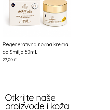
Regenerativna noćna krema
Regenerativna 
od Smilja 50ml.
od Smilja 50ml.
Cijena
Cijena
22,00 €
22,00 €
Otkrijte naše
proizvode i koža