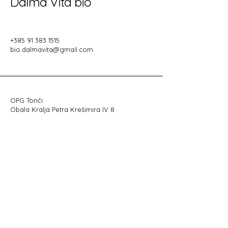
Dalma Vita bio
+385 91 383 1515
bio.dalmavita@gmail.com
OPG Tonči
Obala Kralja Petra Krešimira IV 8
23210 Biograd na Moru
OIB:
29781890278
​BANKA: OTP
IBAN: HR 3024070003105778881