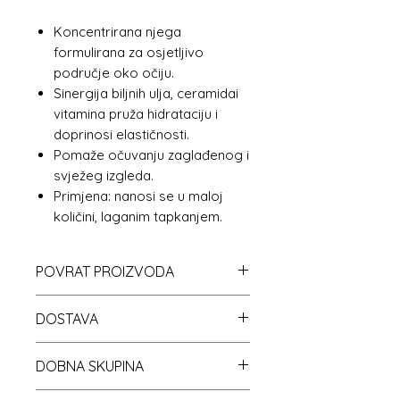
Koncentrirana njega
formulirana za osjetljivo
područje oko očiju.
Sinergija biljnih ulja, ceramidai
vitamina pruža hidrataciju i
doprinosi elastičnosti.
Pomaže očuvanju zaglađenog i
svježeg izgleda.
Primjena: nanosi se u maloj
količini, laganim tapkanjem.
POVRAT PROIZVODA
Molimo vas da nas prije povrata
DOSTAVA
kontaktirate na broj telefona
+385 91 383 1515 kako bismo
Isporuka paketa vrši se
DOBNA SKUPINA
Vam objasnili postupak
dostavom na adresu, putem
vraćanja proizvoda.
dostavne službe.