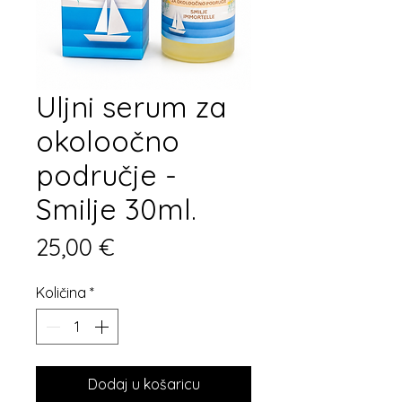
Uljni serum za
okoloočno
područje -
Smilje 30ml.
Cijena
25,00 €
Količina
*
Dodaj u košaricu